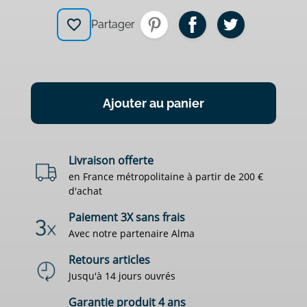
favorite_border
Partager
Ajouter au panier
Livraison offerte
en France métropolitaine à partir de 200 €
d'achat
Paiement 3X sans frais
Avec notre partenaire Alma
Retours articles
Jusqu'à 14 jours ouvrés
Garantie produit 4 ans