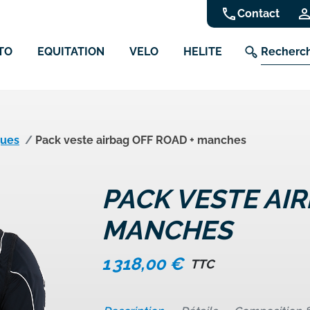
phone
Contact
TO
EQUITATION
VELO
HELITE
ques
Pack veste airbag OFF ROAD + manches
PACK VESTE AIR
MANCHES
1 318,00 €
TTC