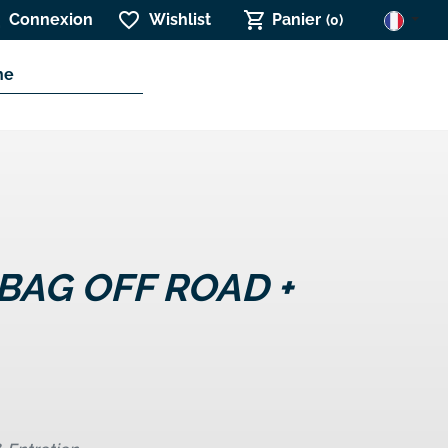

favorite_border
shopping_cart
Connexion
Wishlist
Panier
(0)
BAG OFF ROAD +