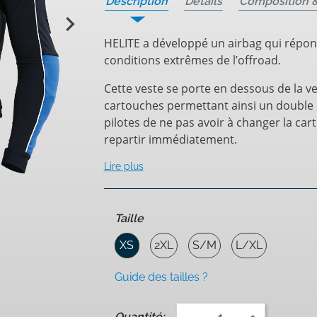
Description
Détails
Composition &

HELITE a développé un airbag qui répond
conditions extrêmes de l’offroad.
Cette veste se porte en dessous de la ves
cartouches permettant ainsi un double d
pilotes de ne pas avoir à changer la car
repartir immédiatement.
Lire plus
Taille
XS
2XL
S/M
L/XL
Guide des tailles ?
Quantité:
-
+