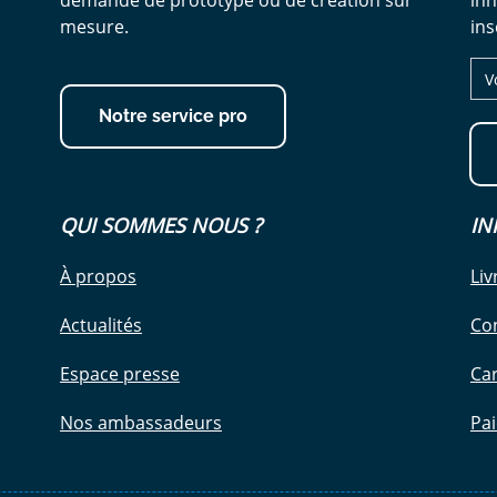
demande de prototype ou de création sur
inn
mesure.
ins
Notre service pro
QUI SOMMES NOUS ?
IN
À propos
Liv
Actualités
Co
Espace presse
Car
Nos ambassadeurs
Pa