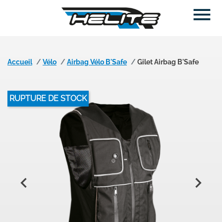

Accueil
Vélo
Airbag Vélo B'Safe
Gilet Airbag B'Safe
RUPTURE DE STOCK

