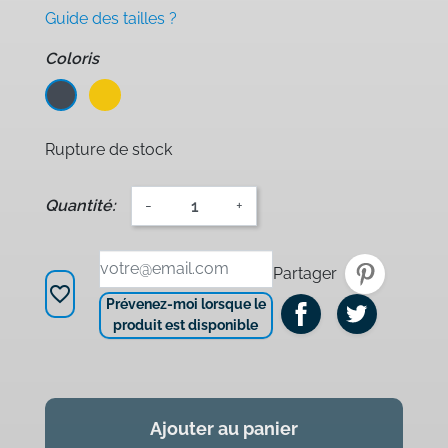
Guide des tailles ?
Coloris
Noir
Jaune
Rupture de stock
Quantité:
-
+
Partager
favorite_border
Prévenez-moi lorsque le
produit est disponible
Ajouter au panier