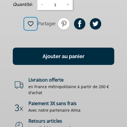
Quantité:
-
+
favorite_border
Partager
Ajouter au panier
Livraison offerte
en France métropolitaine à partir de 200 €
d'achat
Paiement 3X sans frais
Avec notre partenaire Alma
Retours articles